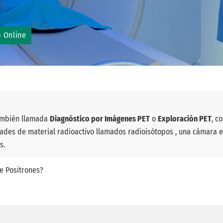
o Online
ambién llamada
Diagnóstico por Imágenes PET
o
Exploración PET
, c
idades de material radioactivo llamados radioisótopos , una cámara
s.
e Positrones?