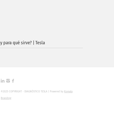
y para qué sirve? | Tesla
©2025 COPYRIGHT - DIAGNÓSTICO TESLA | Powered by
Komala
Branding