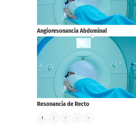
Angioresonancia Abdominal
Resonancia de Recto
1
2
3
›
»