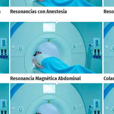
n
Resonancias con Anestesia
Reso
Resonancia Magnética Abdominal
Cola