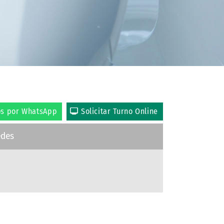
os por WhatsApp
Solicitar Turno Online
edes