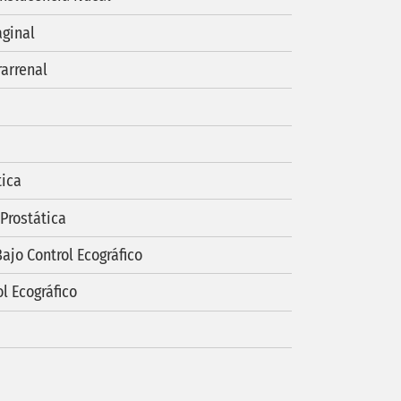
aginal
rarrenal
tica
 Prostática
ajo Control Ecográfico
l Ecográfico