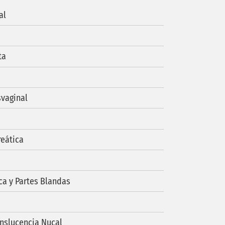
al
ta
svaginal
reática
ca y Partes Blandas
anslucencia Nucal